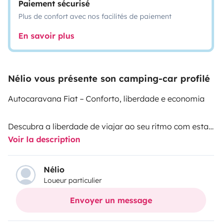
Paiement sécurisé
Plus de confort avec nos facilités de paiement
En savoir plus
Nélio vous présente son camping-car profilé
Autocaravana Fiat – Conforto, liberdade e economia
Descubra a liberdade de viajar ao seu ritmo com esta
Voir la description
autocaravana Fiat, equipada com motor económico e
ideal para viagens em família ou com amigos.
Nélio
Loueur particulier
Com capacidade para até 6 dormidas, oferece todo o
conforto necessário para uma experiência inesquecível
Envoyer un message
na estrada. Dispõe de 3 camas bem distribuídas: uma