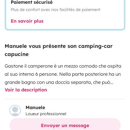
Paiement sécurisé
Plus de confort avec nos facilités de paiement
En savoir plus
Manuele vous présente son camping-car
capucine
Gastone il camperone è un mezzo comodo che ospita
al suo interno 6 persone. Nella parte posteriore ha un
grande bagno con una doccia separata, che può
Voir la description
essere trasformata anche in un grande ripostiglio. È
dotato di ogni comfort, compresa l'aria condizionata in
cellula,che permette di vivere il camper come un mini
Manuele
Loueur professionnel
appartamento. La cucina ad angolo è dotata di
fornelli, frigorifero e forno a gas.
Envoyer un message