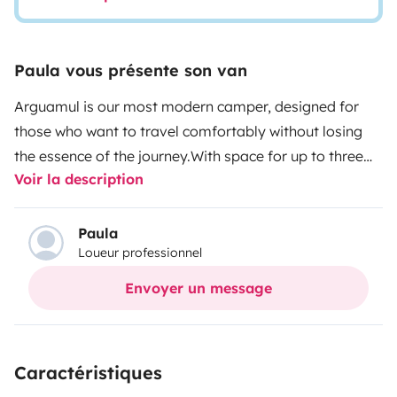
Paula vous présente son van
Arguamul is our most modern camper, designed for
those who want to travel comfortably without losing
the essence of the journey.
With space for up to three
Voir la description
people and a pop-up roof, it offers the perfect balance
between freedom during the day and comfort at
night.
Easy to drive, practical and well equipped, it’s
Paula
Loueur professionnel
ideal for discovering La Gomera at your own pace and
enjoying the road without complications.
Envoyer un message
Caractéristiques