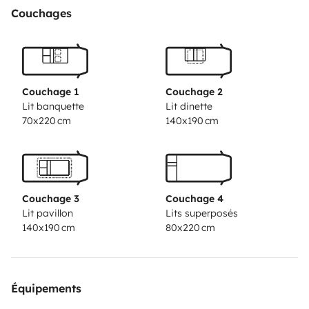
autonomie
Couchages
120 litres d’eau propre
Il dispose également d’un porte vélos 4 places, d’une
caméra de recul, d’un autoradio tactile avec Apple
CarPlay et Android Auto.
Couchage 1
Couchage 2
Tout l’équipement nécessaire pour profiter est fourni :
Lit banquette
Lit dinette
70x220 cm
140x190 cm
4 fauteuils inclinables
table extérieure
bâche de sol pour l’extérieur
store 4,50m sur le camping car
N’hesitez pas à nous
Couchage 3
Couchage 4
poser vos questions.
Lit pavillon
Lits superposés
140x190 cm
80x220 cm
Équipements