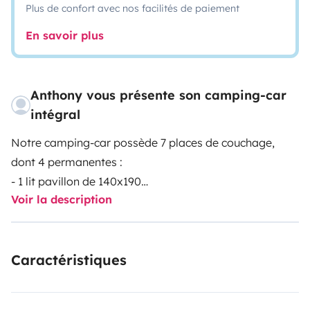
Plus de confort avec nos facilités de paiement
En savoir plus
Anthony vous présente son camping-car
intégral
Notre camping-car possède 7 places de couchage,
dont 4 permanentes :
- 1 lit pavillon de 140x190
Voir la description
- 2 lits superposés de 90x220
Il est très autonome :
Le réfrigérateur fonctionne au gaz, 12v en roulant et
Caractéristiques
230v (basculement automatique)
Il y a un panneau solaire, avec de nombreuses prises
pour recharger les téléphones et ordinateurs en