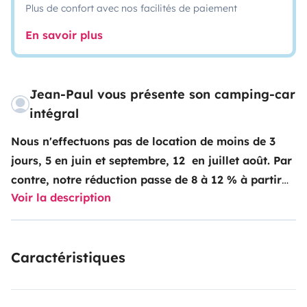
Plus de confort avec nos facilités de paiement
En savoir plus
Jean-Paul vous présente son camping-car
intégral
Nous n'effectuons pas de location de moins de 3
jours, 5 en juin et septembre, 12 en juillet août. Par
contre, notre réduction passe de 8 à 12 % à partir
Voir la description
de 14 jours loués avec engagement formel de notre
part et prise en compte de ce tarif avant paiement
par procédure spéciale avec Yescapa car le site ne
Caractéristiques
gère pas (encore) ce double taux en 'direct'..
Par
ailleurs, nous possédons un scooter Honda Vision
110 cm3/100 kgs de 2021 qui peut facilement