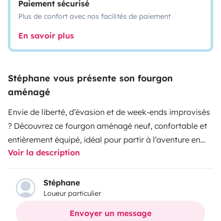
Paiement sécurisé
Plus de confort avec nos facilités de paiement
En savoir plus
Stéphane vous présente son fourgon
aménagé
Envie de liberté, d’évasion et de week-ends improvisés
? Découvrez ce fourgon aménagé neuf, confortable et
entièrement équipé, idéal pour partir à l’aventure en
Voir la description
toute autonomie.
Le véhicule
Il s’agit d’un Giottivan 60
B sur porteur Citroën Jumper 2.2L BlueHDI 140 ch, mis
en circulation en mars 2026. Visite virtuelle sur
Stéphane
Loueur particulier
https://www.giottiline.com/utenti/giottiline_com/virtual
ses dimensions (5,99 m de long et 2,65 m de haut), il se
Envoyer un message