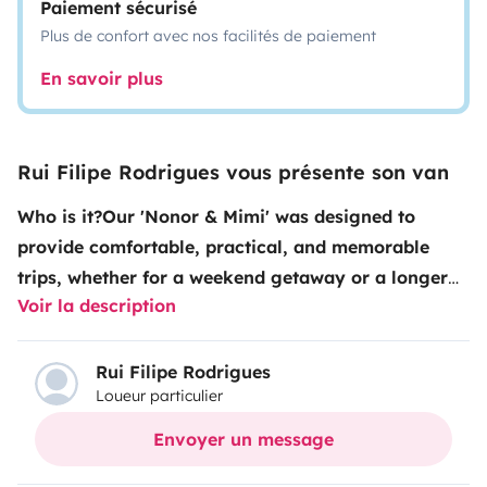
Paiement sécurisé
Plus de confort avec nos facilités de paiement
En savoir plus
Rui Filipe Rodrigues vous présente son van
Who is it?
Our 'Nonor & Mimi' was designed to
provide comfortable, practical, and memorable
trips, whether for a weekend getaway or a longer
Voir la description
adventure. Easy to drive and equipped with
everything you need, it's the ideal companion to
freely explore our beloved Madeira Island.
Want to
Rui Filipe Rodrigues
Loueur particulier
know what makes it special?
More than just a
vehicle, this little house on wheels is an invitation
Envoyer un message
to freedom. It allows you to wake up with a sea