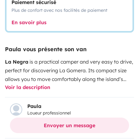
Paiement sécurisé
Plus de confort avec nos facilités de paiement
En savoir plus
Paula vous présente son van
La Negra
is a practical camper and very easy to drive,
perfect for discovering La Gomera. Its compact size
allows you to move comfortably along the island’s
Voir la description
roads and park easily near beaches, viewpoints or
villages.
It is equipped with everything you need to
travel with freedom: a comfortable bed, small kitchen
Paula
Loueur professionnel
with a gas stove, sink with water tank, fridge, storage
space for luggage and a table with chairs to enjoy
Envoyer un message
outside.
It is a simple, functional and very pleasant