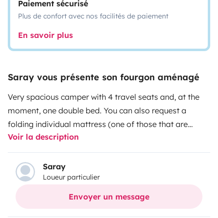
Paiement sécurisé
Plus de confort avec nos facilités de paiement
En savoir plus
Saray vous présente son fourgon aménagé
Very spacious camper with 4 travel seats and, at the
moment, one double bed. You can also request a
folding individual mattress (one of those that are
Voir la description
made to be assembled on the front seats). In the
future, we will expand to another double bed, so that
there is space for 4 people to sleep. We recommend
Saray
Loueur particulier
having the ability to drive large vehicles or a C license,
since it is a fairly long van (L4H3).
Envoyer un message