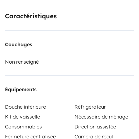
• Sleeping area for 2
• Interior shower with hot water
Caractéristiques
• Refrigerator
• Kitchenware and basic equipment
• Solar panel and battery for greater electrical
Couchages
autonomy
• Power steering and reversing camera
Non renseigné
• Welcome pack for guests
🐾 Pets are welcome.
Équipements
✈️ We can arrange transfer from Alicante Airport for
you, so you can start your road trip comfortably right
Douche intérieure
Réfrigérateur
after arrival.
Kit de vaisselle
Nécessaire de ménage
Consommables
Direction assistée
Fermeture centralisée
Camera de recul