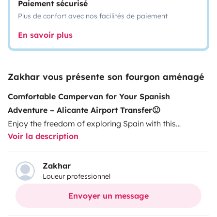
Paiement sécurisé
Plus de confort avec nos facilités de paiement
En savoir plus
Zakhar vous présente son fourgon aménagé
Comfortable Campervan for Your Spanish
Adventure – Alicante Airport Transfer🙂
Enjoy the freedom of exploring Spain with this
Voir la description
comfortable campervan located in Los Arenales del
Sol (Alicante area).
Perfect for couples or friends who want to travel along
Zakhar
Loueur professionnel
the Mediterranean coast, discover beautiful beaches,
and explore charming Spanish towns.
Envoyer un message
Inside you will find everything you need for your trip: