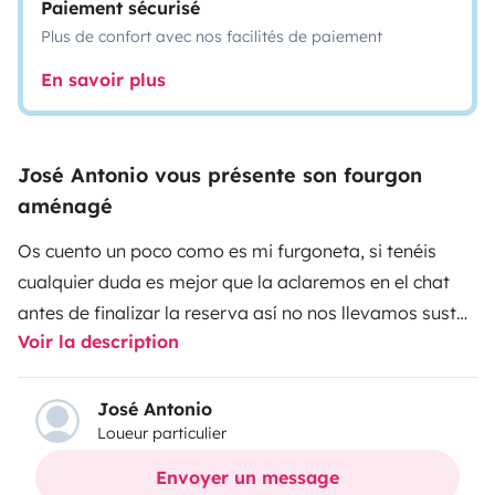
Paiement sécurisé
Plus de confort avec nos facilités de paiement
En savoir plus
José Antonio vous présente son fourgon
aménagé
Os cuento un poco como es mi furgoneta, si tenéis
cualquier duda es mejor que la aclaremos en el chat
antes de finalizar la reserva así no nos llevamos sustos
Voir la description
con todo el viaje montado. También te pediré
información que deberás de darme de manera
ineludible para poder finalizar la reserva, serán datos
José Antonio
Loueur particulier
no personales, pero si importantes, como por ejemplo
los años de carnet, experiencia previa con este tipo de
Envoyer un message