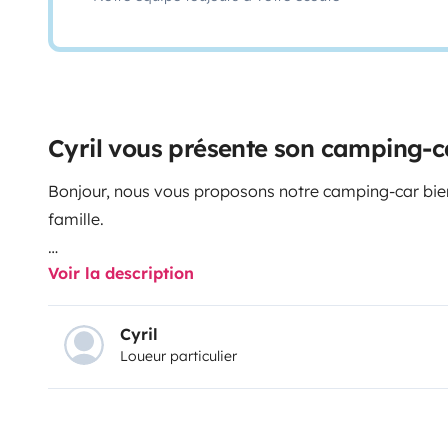
Cyril vous présente son camping-c
Bonjour, nous vous proposons notre camping-car bie
famille.
Voir la description
Il est tout neuf, il est de juin 2024
Cyril
Loueur particulier
Notre véhicule est un Fiat Ducato, 2,2 140ch, boîte m
Il dispose de 5 places assises (carte grise) et 5 couc
- Lit capucine fixe pour 2 personnes