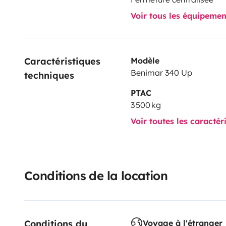
** non fumeur
Voir tous les équipeme
*** Le véhicule part propre avec le plein d\'eau et de g
propre également.II doit revenir dans le même état.
Caractéristiques 
Modèle
Réservation 2 jours minimum (du vendredi soir au di
Benimar 340 Up
techniques
préférence.)
PTAC
3 500 kg
Le véhicule ne sort pas du territoire Français.
Voir toutes les caractér
Pas de séjour à l étranger.
N\'hésitez pas à nous contacter pour plus d\'informa
A bientôt
Conditions de la location
Conditions du 
Voyage à l'étranger