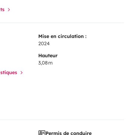
nts
azoil et la cassette des toilettes
Mise en circulation :
manche soir pour le week-end de
2024
Hauteur
3,08 m
istiques
tions.
Permis de conduire