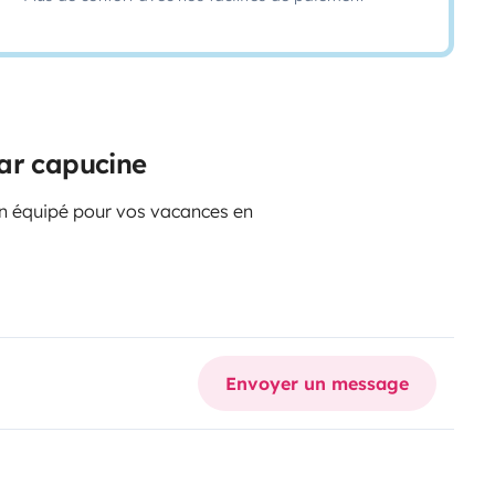
ar capucine
n équipé pour vos vacances en
Envoyer un message
anuelle ( 10l/100kms )
hages: