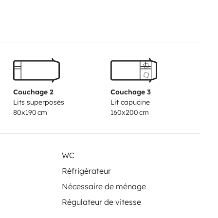
 kg en haut)
Couchage 2
Couchage 3
Lits superposés
Lit capucine
80x190 cm
160x200 cm
t cales
WC
uit
Réfrigérateur
Nécessaire de ménage
Régulateur de vitesse
g )