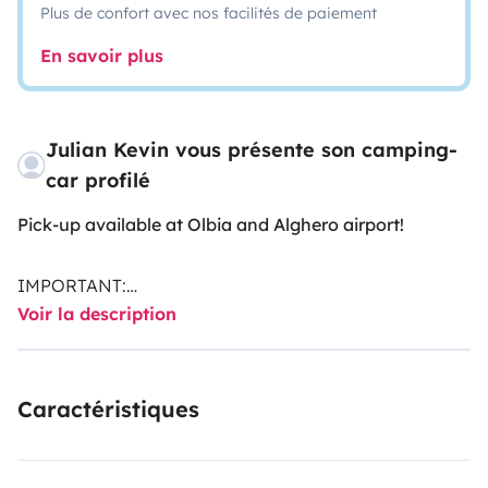
Plus de confort avec nos facilités de paiement
En savoir plus
Julian Kevin vous présente son camping-
car profilé
Pick-up available at Olbia and Alghero airport!
IMPORTANT:
Voir la description
A
fixed service fee of 150 euros
applies and must be
paid in cash upon vehicle handover.
This fee includes finale interior and exterior cleaning,
Caractéristiques
airport transfer (Olbia or Alghero), one gas bottle, and
toilet chemicals for the WC.
Please let me know your arrival and departure times