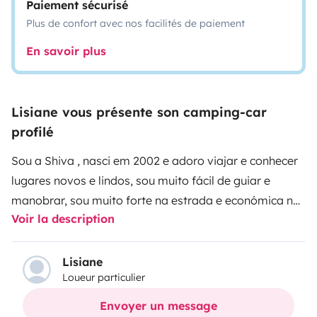
Paiement sécurisé
Plus de confort avec nos facilités de paiement
En savoir plus
Lisiane vous présente son camping-car
profilé
Sou a Shiva , nasci em 2002 e adoro viajar e conhecer
lugares novos e lindos, sou muito fácil de guiar e
manobrar, sou muito forte na estrada e económica no
Voir la description
consumo de combustível . Já fiz muitas viagens , e
estou sempre pronta e disposta para novas aventuras
. Fui o lar de minha mamãe até pouco tempo atrás ,
Lisiane
Loueur particulier
mas agora ela não está com tempo livre para
viajarmos , então eu adoraria ter a tua companhia
Envoyer un message