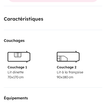
para continuar a desbravar as estradas deste mundo
lindo .
Sou muito confortável e tenho tudo que precisa para
Caractéristiques
sentir te em casa , já que mamãe vivia comigo em
tempo integral e preparou me para isso 🥰!
até breve
Couchages
Couchage 1
Couchage 2
Lit dinette
Lit à la française
70x170 cm
90x180 cm
Équipements