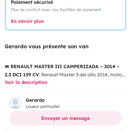
Paiement sécurisé
Plus de confort avec nos facilités de paiement
En savoir plus
Gerardo vous présente son van
🚐
RENAULT MASTER III CAMPERIZADA – 2014 –
2.3 DCI 159 CV
Renault Master 3 del año 2014, motor
Voir la description
2.300 cc
159 CV
, con
282.000 km
.
Procede de ambulancia,
reconvertida a camper y
homologada como autocaravana
.
Gerardo
Loueur particulier
ITV en vigor (pasa una vez al año). Vehículo revisado
mecánicamente.
🔧 Datos del vehículo
Año: 2014
Envoyer un message
Motor: 2.3 dCi 159 CV
Kilómetros: 282.000 km