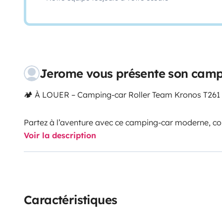
Jerome vous présente son campi
🏕️ À LOUER – Camping-car Roller Team Kronos T261 
Partez à l’aventure avec ce camping-car moderne, conf
Voir la description
🚨 Caractéristiques :
* 🚐 Modèle : Roller Team Kronos T261 TL
* 📅 Année : 2020
Caractéristiques
* 📏 Longueur : 6,99 m
* 👥 Places carte grise : 5