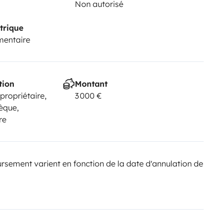
Non autorisé
trique
mentaire
tion
Montant
 propriétaire,
3 000 €
èque,
re
sement varient en fonction de la date d'annulation de