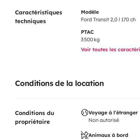
* 📅 Disponibilité : sur demande
Caractéristiques 
Modèle
* 💰 Tarif : sur demande
Ford Transit 2,0 l 170 ch
techniques
* 🛡️ Assurance incluse – Assistance 24h/24
PTAC
📜 Conditions :
3 500 kg
* 🎫 Permis B valide depuis plus de 6 ans
Voir toutes les caractér
* 💶 Caution : 2000€
* 🐾 Animaux non autorisés
* 🚭 non fumeur
Conditions de la location
Jérôme & Julie
Conditions du 
Voyage à l'étranger
Non autorisé
propriétaire
Animaux à bord