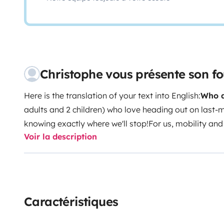
Christophe vous présente son 
Here is the translation of your text into English:
Who a
adults and 2 children) who love heading out on last-
knowing exactly where we'll stop!
For us, mobility and
Voir la description
'Ben' (the nickname our kids gave the van) has been w
spontaneous outings have multiplied.
We have equippe
companion for these getaways, and we are thrilled to
have the same experience.
The 'Ben' Experience:
Its
roof! Enjoy a unique experience sleeping 'upstairs,' wit
Caractéristiques
promise of comfortable sleeping and an incredible fe
it:
The Pop-Top Experience:
Offers a spacious double 