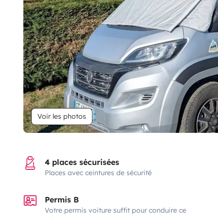
Voir les photos
4 places sécurisées
Places avec ceintures de sécurité
Permis B
Votre permis voiture suffit pour conduire ce