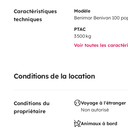
heating
Cab ventilation
The Extras:
Bike rack (optional
Caractéristiques 
Modèle
more self-sufficiency, dishes provided, barbecue (opt
Benimar Benivan 100 po
techniques
mosquito nets on all windows, ...
'Ben' is maintained 
PTAC
offer you unforgettable memories.
Don't hesitate to 
3 500 kg
to book your next getaway. Freedom awaits! 🚐✨
Voir toutes les caractér
Conditions de la location
Conditions du 
Voyage à l'étranger
Non autorisé
propriétaire
Animaux à bord