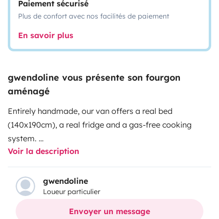
Paiement sécurisé
Plus de confort avec nos facilités de paiement
En savoir plus
gwendoline vous présente son fourgon
aménagé
Entirely handmade, our van offers a real bed
(140x190cm), a real fridge and a gas-free cooking
system.
Voir la description
Named Gizmo, it's a quiet and cozy cocoon, perfect for
short but memorable trips.
Gizmo is smoker free and is not equipped for pets.
gwendoline
Loueur particulier
A dining space is available underneath the bed and an
Envoyer un message