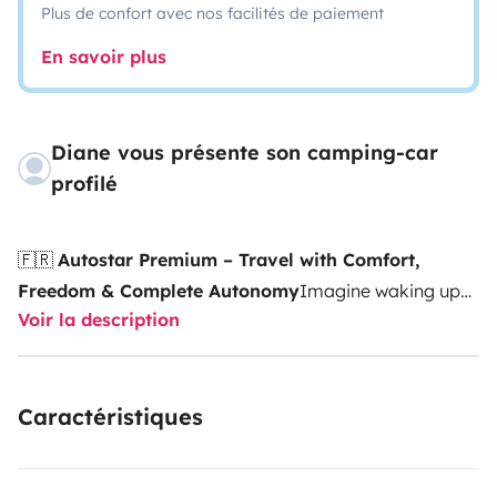
Plus de confort avec nos facilités de paiement
En savoir plus
Diane vous présente son camping-car
profilé
🇫🇷
Autostar Premium – Travel with Comfort,
Freedom & Complete Autonomy
Imagine waking up
Voir la description
to a breathtaking sea view, enjoying breakfast
surrounded by nature, and setting off on a new
adventure with no schedules or limits. That’s exactly
Caractéristiques
the experience our French-built
Autostar Premium
offers.Comfortable, spacious and fully equipped, it is
the perfect choice for couples, families or friends