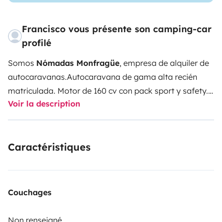
Francisco vous présente son camping-car
profilé
Somos
Nómadas Monfragüe
, empresa de alquiler de
autocaravanas.
Autocaravana de gama alta recién
matriculada. Motor de 160 cv con pack sport y safety.
Voir la description
Totalmente equipada incluido: ropa de cama y baño,
vajilla y utensilios de cocina, kit de limpieza, mesa y
sillas de exterior. Equipamiento opcional: bola de
Caractéristiques
remolque, portabicicletas y cadenas para
nieve.
Guardamos tu coche en nuestras instalaciones
de forma gratuita.
Anímate a vivir experiencias
inolvidables y personalizadas
No somos sólo una
Couchages
empresa de alquiler de autocaravanas: nuestro
objetivo es que tu única preocupación sea disfrutar del
Non renseigné