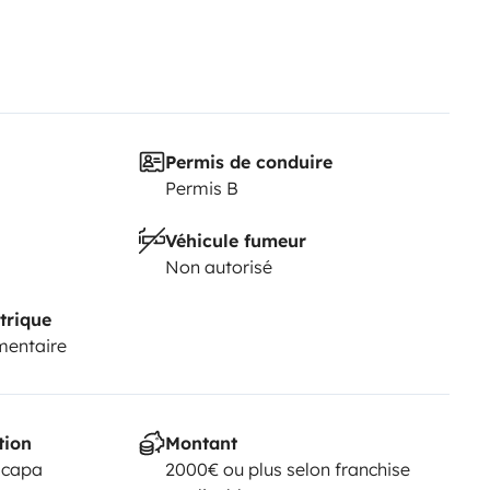
Permis de conduire
Permis B
Véhicule fumeur
Non autorisé
trique
mentaire
tion
Montant
scapa
2000€ ou plus selon franchise