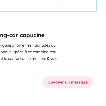
ing-car capucine
'organisation et les habitudes du
 longue, grâce à ce camping-car
ut le confort de la maison.
C'est
 vous !
Pouvoir suivre le fil de vos
contres
qui se présentent, vous
n face à un
paysage magnifique
.
Envoyer un message
ons de vivre pleinement !
Le
, eau), le WC et eaux usées
tat que lors de votre
otre séjour sur un parking fermé