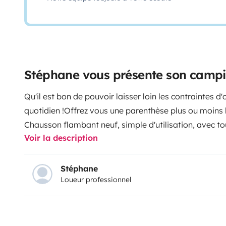
Stéphane vous présente son camp
Qu'il est bon de pouvoir laisser loin les contraintes d
quotidien !
Offrez vous une parenthèse plus ou moins
Chausson flambant neuf, simple d'utilisation, avec to
Voir la description
un univers de simplicité et de liberté qui s'ouvre à
envies, vous arrêter selon les
découvertes
ou les
ren
endormir
sous les étoiles
, ou ouvrir les yeux le mati
Stéphane
Loueur professionnel
Voici quelques plaisirs simples que nous vous souhait
véhicule est loué propre, avec les pleins faits (diesel
vidangés. Le véhicule sera à restituer dans le même é
départ.
Votre véhicule pourra être stationné durant v