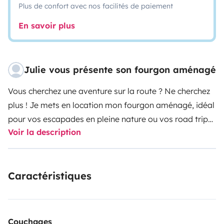
Plus de confort avec nos facilités de paiement
En savoir plus
Julie vous présente son fourgon aménagé
Vous cherchez une aventure sur la route ? Ne cherchez
plus ! Je mets en location mon fourgon aménagé, idéal
pour vos escapades en pleine nature ou vos road trips
Voir la description
entre amis. Que ce soit en été ou en hiver, vous serez
ravis de voyager en autonomie grâce au panneau
solaire, une réserve d’eau de 100L et du chauffage au
Caractéristiques
gaz ( très bonne isolation). pour le confort du
conducteur, notre fourgon est équipé d’une boîte
automatique et d’un régulateur de vitesse. En cas de
grande chaleur, vous pourrez bénéficier de la
Couchages