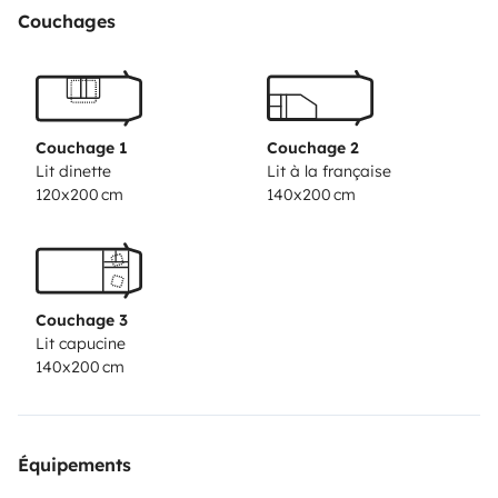
all'aria condizionata (utilizzabile solo se collegati alle
Couchages
rete 220V), e per l'inverno grazie alla stufa canalizzata
a gas che permette di scaldare l'ambiente in
pochissimo tempo.Incluso nel noleggio set di pentole,
padelle e posate base per la cucina.Si noleggia solo a
Couchage 1
Couchage 2
persone in possesso di patente da almeno 10 anni, e
Lit dinette
Lit à la française
120x200 cm
140x200 cm
con esperienza pregressa nella guida di mezzi simili.
Couchage 3
Lit capucine
140x200 cm
Équipements