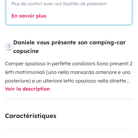
Plus de confort avec nos facilités de paiement
En savoir plus
Daniele vous présente son camping-car
capucine
Camper spazioso in perfette condizioni.Sono presenti 2
letti matrimoniali (uno nella mansarda anteriore e uno
posteriore) e un ulteriore letto spazioso nella dinette
Voir la description
che all'occorrenza può essere utilizzato da 2
persone.Bagno con doccia separata lato guidatore,
cucina e armadio lato passeggero. È presente una
Caractéristiques
doccetta esterna.Gavone spaziosissimo sotto il letto
matrimoniale posteriore, dove è possibile alloggiare
anche le biciclette.Ottima soluzione per l'estate grazie