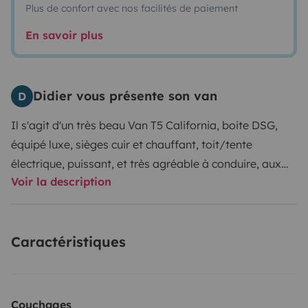
Plus de confort avec nos facilités de paiement
En savoir plus
Didier vous présente son van
D
Il s'agit d'un très beau Van T5 California, boite DSG,
équipé luxe, sièges cuir et chauffant, toit/tente
électrique, puissant, et très agréable à conduire, aux
Voir la description
dimensions réduites, avec attelage et porte vélo,
merveilleux pour des WE de découverte, voir plus si
affinité.
Caractéristiques
Couchages