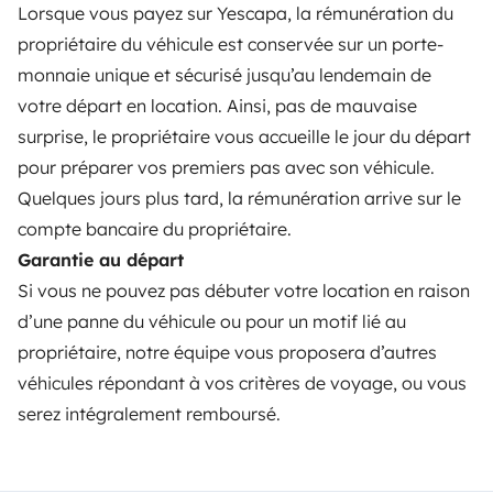
Lorsque vous payez sur Yescapa, la rémunération du
Assistances location
propriétaire du véhicule est conservée sur un porte-
Aide propriétaire
monnaie unique et sécurisé jusqu’au lendemain de
votre départ en location. Ainsi, pas de mauvaise
surprise, le propriétaire vous accueille le jour du départ
pour préparer vos premiers pas avec son véhicule.
Quelques jours plus tard, la rémunération arrive sur le
Moyens de paiement sécurisés
compte bancaire du propriétaire.
Garantie au départ
Paiement en plusieurs fois
Si vous ne pouvez pas débuter votre location en raison
d’une panne du véhicule ou pour un motif lié au
Télécharger dans
Disponible sur
propriétaire, notre équipe vous proposera d’autres
l'App Store
Google Play
véhicules répondant à vos critères de voyage, ou vous
serez intégralement remboursé.
Le blog
Nous contacter
Recrutement
CGU