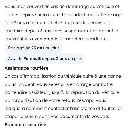
Vous êtes couvert en cas de dommage au véhicule et
LOCATION CAMPING-CAR
autres pépins sur la route. Le conducteur doit être âgé
Comment ça marche ?
de 23 ans minimum et être titulaire du permis de
conduire depuis 3 ans sans suspension. Les garanties
Louer un camping-car
couvrent les événements à caractère accidentel.
Vos premiers pas en camping-car
Être âgé de 
23 ans
 ou plus
Les avis de nos clients
Avoir le 
Permis B
 depuis 
3 ans
 ou plus
Aide locataire
Assistance routière
En cas d’immobilisation du véhicule suite à une panne
ou un incident, vous serez pris en charge par notre
PROPRIÉTAIRES
partenaire assisteur jusqu’à la réparation du véhicule
ou l’organisation de votre retour. Yescapa vous
Déposer une annonce
indiquera comment contacter l’assistance et toutes les
Contrat de location
étapes à suivre dans vos documents de voyage.
Paiement sécurisé
Assurances location