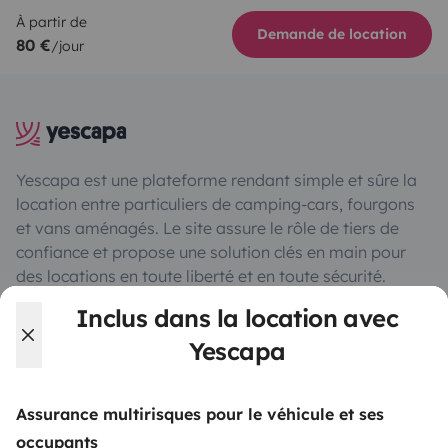
À partir de
Demande de location
80 €
/jour
Yescapa est une plateforme rendant simple et sûre la
location entre particuliers de camping-cars, fourgons
et vans aménagés. Le site assure le rôle de tiers de
confiance et propose une solution clés en main pour
des locations en toute liberté et en toute sécurité.
Inclus dans la location avec
4.47/5 sur 3224 avis clients sur Trusted Shops
Yescapa
Instagram
X
Pinterest
Facebook
Assurance multirisques pour le véhicule et ses
occupants