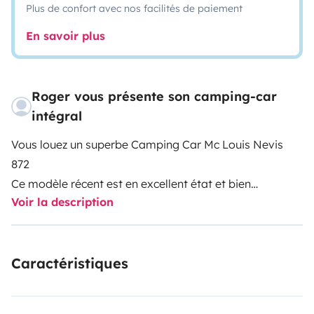
Plus de confort avec nos facilités de paiement
En savoir plus
Roger vous présente son camping-car
intégral
Vous louez un superbe Camping Car Mc Louis Nevis
872
Ce modèle récent est en excellent état et bien
Voir la description
entretenu
Avec tout le confort pour des balades de 1 à 4
personnes vous serez séduit par son niveau
Caractéristiques
d'équipement
Disposant d'une suite parentale, vous passerez de
douces nuits dans un lit central de grande dimension