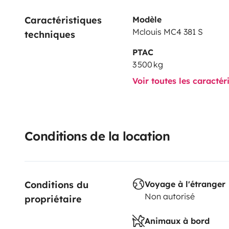
your departure at 2 p.m. and for your return at 5 p.
Caractéristiques 
Modèle
contact me for more information, see you soon!
Mclouis MC4 381 S
techniques
PTAC
3 500 kg
Voir toutes les caractér
Conditions de la location
Conditions du 
Voyage à l'étranger
Non autorisé
propriétaire
Animaux à bord