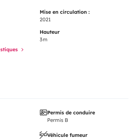
m. maximum.
Do not hesitate to
Mise en circulation :
2021
Hauteur
3 m
istiques
Permis de conduire
Permis B
Véhicule fumeur