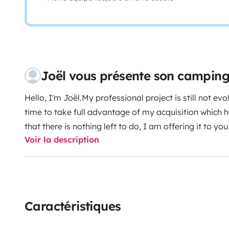
Joël vous présente son camping-
Hello, I'm Joël.
My professional project is still not evo
time to take full advantage of my acquisition which 
that there is nothing left to do, I am offering it to you
Voir la description
t of good quality and in perfect condition with nume
openings are equipped with blackouts and mosquito 
that can accommodate two electric bikes with 220v so
bikes). You can wash them with the exterior shower.
Th
a lithium battery guaranteeing you a long autonomy. 
Caractéristiques
gas with an LPG reserve allowing you to refill at any 
of the bottle (consumption beyond the tank is the resp