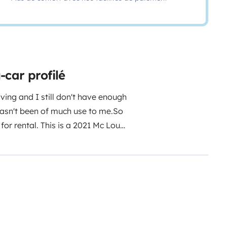
car profilé
lving and I still don't have enough
hasn't been of much use to me.
So
 for rental. This is a 2021 Mc Louis
rous optional equipment.
All
nets.
You will have a large hold
cket + an exterior bike rack (2
e electrical power is provided by
The forced air heating runs on
time without waiting for the end
onsibility of the tenant).
For