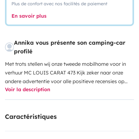
Plus de confort avec nos facilités de paiement
En savoir plus
Annika vous présente son camping-car
profilé
Met trots stellen wij onze tweede mobilhome voor in
verhuur MC LOUIS CARAT 473 Kijk zeker naar onze
andere advertentie voor alle positieve recensies op
Voir la description
Goboony.
Luxe twinbedden achteraan (extra groot 2-3
pers) , elektrisch liftbed (2 pers) vooraan, led- en
sfeerverlichting, zonnepaneel, afzonderlijke schuifdeur
Caractéristiques
in de slaapkamer , douche en wc apart, keuken met
gasfornuis 3 pit ,grote automatische ijskast met apart
vriesvakje, zonneluifel, overal verduistering en