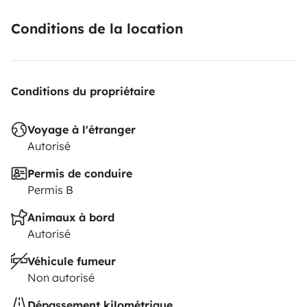
betaling is dit geen enkel probleem. Deze wordt
opgemaakt bij het inleveren van de mobilhome.
Conditions de la location
Conditions du propriétaire
Voyage à l'étranger
Autorisé
Permis de conduire
Permis B
Animaux à bord
Autorisé
Véhicule fumeur
Non autorisé
Dépassement kilométrique