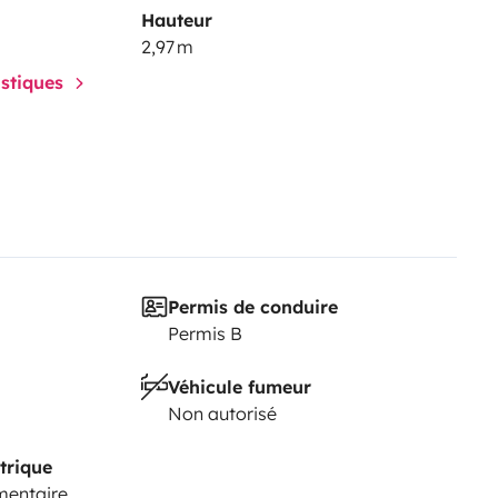
Hauteur
2,97 m
istiques
Permis de conduire
Permis B
Véhicule fumeur
Non autorisé
trique
mentaire