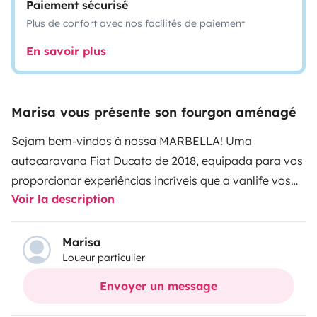
Paiement sécurisé
Plus de confort avec nos facilités de paiement
En savoir plus
Marisa vous présente son fourgon aménagé
Sejam bem-vindos à nossa MARBELLA! Uma
autocaravana Fiat Ducato de 2018, equipada para vos
proporcionar experiências incríveis que a vanlife vos
Voir la description
pode dar, mas com todo o conforto e comodidade que
necessitam para usufruírem de umas férias
descansadas.
Para tornar as vossas viagens simples e
Marisa
Loueur particulier
inesquecíveis na MARBELLA podem contar com:
2
camas de casal (uma é removível);
Roupa de cama e
Envoyer un message
de banho;
Uma cozinha com lava-loiça, fogão e