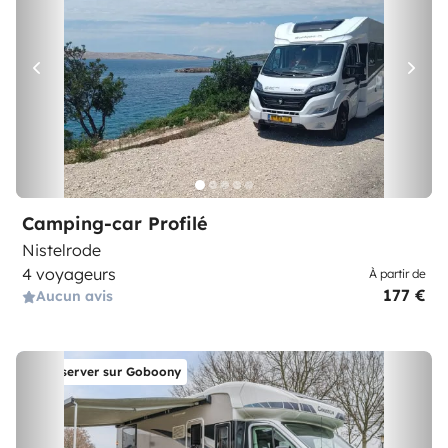
Camping-car Profilé
Nistelrode
4 voyageurs
À partir de
177 €
Aucun avis
Réserver sur Goboony