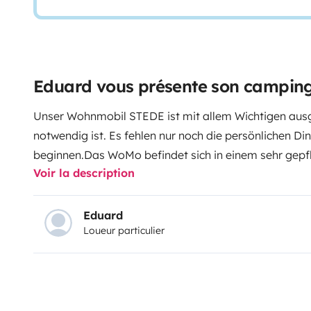
Eduard vous présente son campin
Unser Wohnmobil STEDE ist mit allem Wichtigen au
notwendig ist. Es fehlen nur noch die persönlichen D
beginnen.
Das WoMo befindet sich in einem sehr gepf
Voir la description
Wir selbst sind ein Tier- und Rauchfreier Haushalt.
Die
eine sehr große Heckgarage mit viel Staufläche und 
Dusche, klappbares Alkovenbett, Tempomat... und vi
Eduard
Loueur particulier